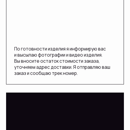
Каталог
Покупателям
Все изделия
Lookbook
Свитеры
О бренде
Платья
Доставка и оплата
Костюмы
Возврат
Аксессуары
Уход за изделиями
USIKST@YANDEX.RU
Сайт разработан:
South Wind
x
Irina Khachatryan
Политика обработки персональных данных
Личная оферта
Meta Platforms Inc. Запрещено на территории России