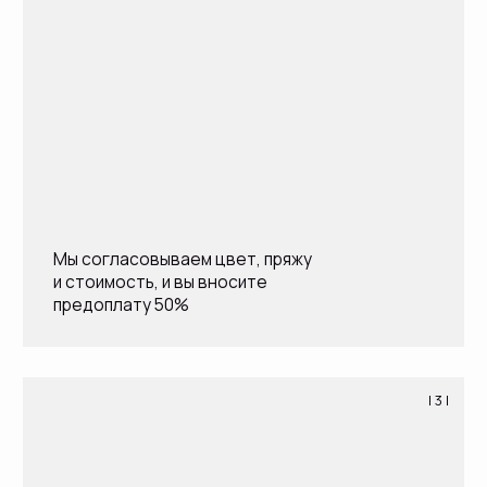
По готовности изделия я информирую вас
и высылаю фотографии и видео изделия.
Вы вносите остаток стоимости заказа,
уточняем адрес доставки. Я отправляю ваш
заказ и сообщаю трек номер.