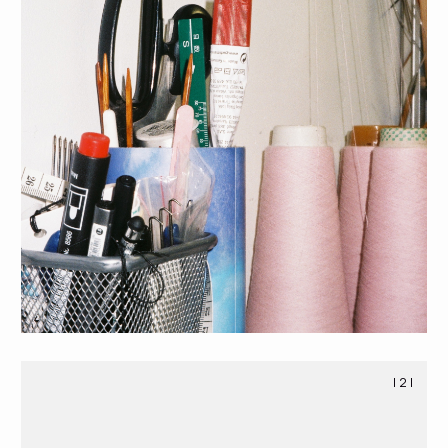
предоплату 50%
| 3 |
Выкупаю пряжу и приступаю
к работе (срок изготовления
изделия +- 1 месяц)
| 4 |