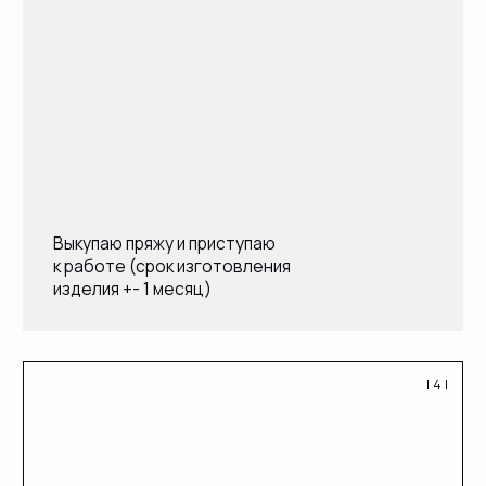
Заказать
Контакты
Индивидуальный предприниматель
Ельнякова Анна Дмитриевна
ИНН: 667115563230
Тел: +7 (902) 874-76-97
INS
VK